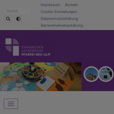
Direkt
Fußbereichsmenü
Impressum
Kontakt
zum
Cookie-Einstellungen
Suche
Inhalt
Datenschutzerklärung
Barrierefreiheitserklärung
Hauptnavigation