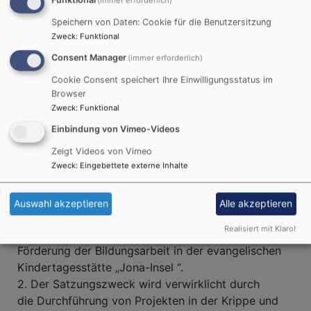
Funktional
(immer erforderlich)
Lincolnstr. 1, 89231 Neu-Ulm
Telefon: 0172-9096015
Speichern von Daten: Cookie für die Benutzersitzung
Zweck
:
Funktional
Bankverbindung :
Consent Manager
(immer erforderlich)
IBAN: DE57 7305 0000 0441 7184 75
Cookie Consent speichert Ihre Einwilligungsstatus im
BIC: BYLADEM1NUL
Browser
Zweck
:
Funktional
Vereinsregister: VR 200948
Registergericht Memmingen
Einbindung von Vimeo-Videos
Steuernummer: DE 151 / 108 / 32491
Zeigt Videos von Vimeo
Zweck
:
Eingebettete externe Inhalte
Auszug aus unserer Satzung
Auswahl akzeptieren
Alle akzeptieren
§ 2 Zweck
Realisiert mit Klaro!
1. Zweck des Vereins ist die ideelle und materielle
Förderung der Bildungsarbeit in der evangelischen
Kindertagesstätte „Jona-Insel “.
2. Der Satzungszweck wird verwirklicht durch
die Durchführung von Projekten in der Krippe und