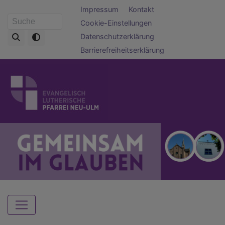
Direkt
Fußbereichsmenü
Impressum
Kontakt
zum
Cookie-Einstellungen
Suche
Inhalt
Datenschutzerklärung
Barrierefreiheitserklärung
Hauptnavigation