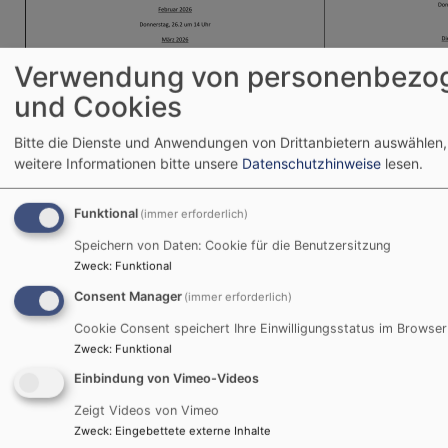
Verwendung von personenbezo
und Cookies
Bitte die Dienste und Anwendungen von Drittanbietern auswählen,
weitere Informationen bitte unsere
Datenschutzhinweise
lesen.
Bildrechte
Barraud
Bild
Funktional
(immer erforderlich)
Speichern von Daten: Cookie für die Benutzersitzung
Zweck
:
Funktional
Bitte beachten: der für Do. 30.04.2026 in St.
Michael geplante Abendmahlsgottesdienst entfällt
Consent Manager
(immer erforderlich)
Cookie Consent speichert Ihre Einwilligungsstatus im Browser
Zweck
:
Funktional
Einbindung von Vimeo-Videos
Nächste Veranstaltungen
Zeigt Videos von Vimeo
Fr, 17.7. - So, 11.10.
Zweck
:
Eingebettete externe Inhalte
Dmitri Krenzer: Ausstellung Philosophie in Farbe