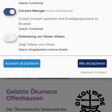
Zweck
:
Funktional
Consent Manager
(immer erforderlich)
Bildrechte
Lotz
Ökumenisches Frühstück
Cookie Consent speichert Ihre Einwilligungsstatus im
Browser
Zweck
:
Funktional
Zusammen mit meiner katholischen
Einbindung von Vimeo-Videos
Glaubensschwester Elisabeth Köstler, bieten wir im
¼ jährlichen Turnus und im Wechsel Petrus/St.
Zeigt Videos von Vimeo
Johann ein ökumenisches Frühstück an, jeweils von
Zweck
:
Eingebettete externe Inhalte
9.30 Uhr bis 11.00 Uhr.
Auswahl akzeptieren
Alle akzeptieren
Verantwortlich:
Für Petrus:
Elisabeth Müller-Linss
Realisiert mit Klaro!
Für St. Johann:
Elisabeth Köstler
Gelebte Ökumene
Offenhausen
Der Ökumenische Seniorenkreis