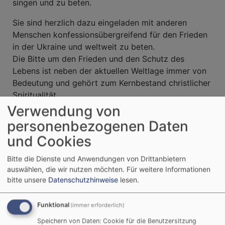
singen und zu beten.
Sie sind herzlich dazu eingeladen mit anderen
Menschen konfessionsübergreifend für den Frieden
in der Ukraine und weltweit zu beten.
Die Bitte um den Frieden und den Schutz des
Lebens ist neben der aktuellen Weltlage immer von
Bedeutung und gehört zum Kernbestand christlicher
Spiritualität.
Verwendung von
Pfarrer Jean-Pierre Barraud
personenbezogenen Daten
und Cookies
Bitte die Dienste und Anwendungen von Drittanbietern
auswählen, die wir nutzen möchten.
Für weitere Informationen
bitte unsere
Datenschutzhinweise
lesen.
Funktional
(immer erforderlich)
Speichern von Daten: Cookie für die Benutzersitzung