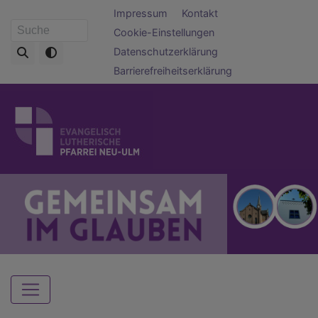
Direkt
Fußbereichsmenü
Impressum
Kontakt
zum
Cookie-Einstellungen
Suche
Inhalt
Datenschutzerklärung
Barrierefreiheitserklärung
Hauptnavigation