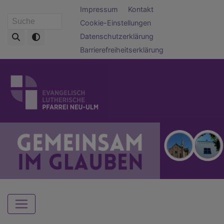
Direkt
Fußbereichsmenü
Impressum
Kontakt
zum
Cookie-Einstellungen
Suche
Inhalt
Datenschutzerklärung
Barrierefreiheitserklärung
Hauptnavigation