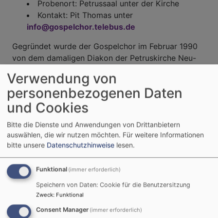
Probenort: Petrussaal unter der Kirche
Kontakt: Pit Thomas unter
info@gospelchor.telebus.de
Gegründet wurde der Gospelchor im Februar 1990
von dem damaligen Diakon der Petruskirche Neu-
Ulm Raymond Walke und Kantor KMD Wolfgang
Verwendung von
Gütinger. Zum „ersten Geburtstag” gab der Chor,
personenbezogenen Daten
nach ersten Einsätzen im Gottesdienst, sein erstes
und Cookies
Konzert: die Kirche war voll und das Konzert wurde
begeistert aufgenommen. Trotz mancher
Bitte die Dienste und Anwendungen von Drittanbietern
Fluktuation sind wir immer etwa 40 Sängerinnen und
auswählen, die wir nutzen möchten.
Für weitere Informationen
Sänger.
bitte unsere
Datenschutzhinweise
lesen.
Trotzdem brauchen wir Verstärkung in den
Funktional
Männerstimmen. Liebe Männer – traut euch und
(immer erforderlich)
kommt einfach mal vorbei! Wir freuen uns auf euch.
Speichern von Daten: Cookie für die Benutzersitzung
Zweck
:
Funktional
Consent Manager
(immer erforderlich)